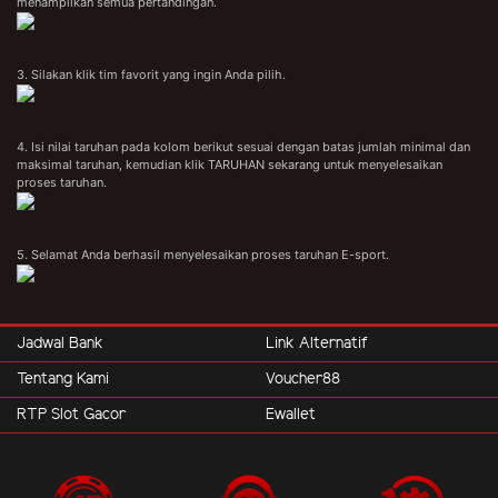
menampilkan semua pertandingan.
3. Silakan klik tim favorit yang ingin Anda pilih.
4. Isi nilai taruhan pada kolom berikut sesuai dengan batas jumlah minimal dan
maksimal taruhan, kemudian klik TARUHAN sekarang untuk menyelesaikan
proses taruhan.
5. Selamat Anda berhasil menyelesaikan proses taruhan E-sport.
Jadwal Bank
Link Alternatif
Tentang Kami
Voucher88
RTP Slot Gacor
Ewallet