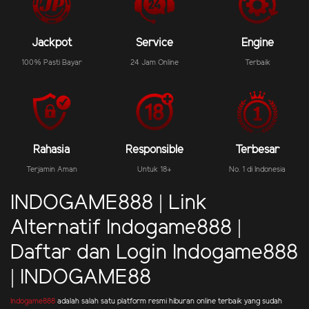
Jackpot
Service
Engine
100% Pasti Bayar
24 Jam Online
Terbaik
Rahasia
Responsible
Terbesar
Terjamin Aman
Untuk 18+
No. 1 di Indonesia
INDOGAME888 | Link
Alternatif Indogame888 |
Daftar dan Login Indogame888
| INDOGAME88
Indogame888
adalah salah satu platform resmi hiburan online terbaik yang sudah