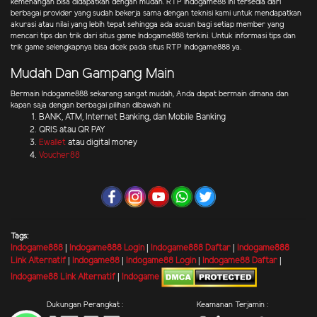
kemenangan bisa didapatkan dengan mudah. RTP Indogame88 ini tersedia dari
berbagai provider yang sudah bekerja sama dengan teknisi kami untuk mendapatkan
akurasi atau nilai yang lebih tepat sehingga ada acuan bagi setiap member yang
mencari tips dan trik dari situs game Indogame888 terkini. Untuk informasi tips dan
trik game selengkapnya bisa dicek pada situs RTP Indogame888 ya.
Mudah Dan Gampang Main
Bermain Indogame888 sekarang sangat mudah, Anda dapat bermain dimana dan
kapan saja dengan berbagai pilihan dibawah ini:
BANK, ATM, Internet Banking, dan Mobile Banking
QRIS atau QR PAY
Ewallet
atau digital money
Voucher88
Tags:
Indogame888
|
Indogame888 Login
|
Indogame888 Daftar
|
Indogame888
Link Alternatif
|
Indogame88
|
Indogame88 Login
|
Indogame88 Daftar
|
Indogame88 Link Alternatif
|
Indogame
Dukungan Perangkat :
Keamanan Terjamin :