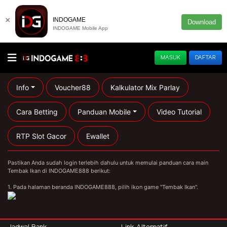
×
INDOGAME
Download
INDOGAME Mobile App
MASUK
DAFTAR
Info
Voucher88
Kalkulator Mix Parlay
Cara Betting
Panduan Mobile
Video Tutorial
RTP Slot Gacor
Ewallet
Pastikan Anda sudah login terlebih dahulu untuk memulai panduan cara main
Tembak Ikan di INDOGAME888 berikut:
1. Pada halaman beranda INDOGAME888, pilih ikon game "Tembak Ikan".