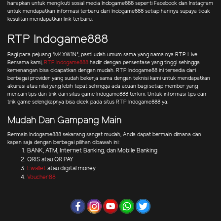
harapkan untuk mengikuti sosial media Indogame888 seperti Facebook dan Instagram
untuk mendapatkan informasi terbaru dari Indogame888 setiap harinya supaya tidak
kesulitan mendapatkan link terbaru.
RTP Indogame888
Bagi para pejuang "M4XW1N", pasti udah umum sama yang nama nya RTP Live.
Bersama kami,
RTP Indogame888
hadir dengan persentase yang tinggi sehingga
kemenangan bisa didapatkan dengan mudah. RTP Indogame88 ini tersedia dari
berbagai provider yang sudah bekerja sama dengan teknisi kami untuk mendapatkan
akurasi atau nilai yang lebih tepat sehingga ada acuan bagi setiap member yang
mencari tips dan trik dari situs game Indogame888 terkini. Untuk informasi tips dan
trik game selengkapnya bisa dicek pada situs RTP Indogame888 ya.
Mudah Dan Gampang Main
Bermain Indogame888 sekarang sangat mudah, Anda dapat bermain dimana dan
kapan saja dengan berbagai pilihan dibawah ini:
BANK, ATM, Internet Banking, dan Mobile Banking
QRIS atau QR PAY
Ewallet
atau digital money
Voucher88